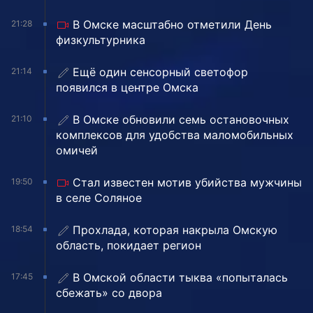
В Омске масштабно отметили День
21:28
физкультурника
Ещё один сенсорный светофор
21:14
появился в центре Омска
В Омске обновили семь остановочных
21:10
комплексов для удобства маломобильных
омичей
Стал известен мотив убийства мужчины
19:50
в селе Соляное
Прохлада, которая накрыла Омскую
18:54
область, покидает регион
В Омской области тыква «попыталась
17:45
сбежать» со двора