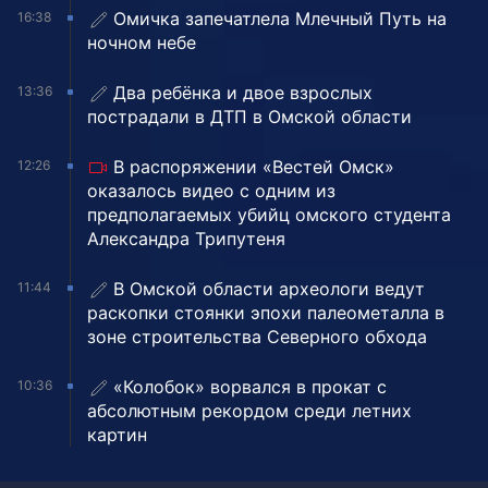
Омичка запечатлела Млечный Путь на
16:38
ночном небе
Два ребёнка и двое взрослых
13:36
пострадали в ДТП в Омской области
В распоряжении «Вестей Омск»
12:26
оказалось видео с одним из
предполагаемых убийц омского студента
Александра Трипутеня
В Омской области археологи ведут
11:44
раскопки стоянки эпохи палеометалла в
зоне строительства Северного обхода
«Колобок» ворвался в прокат с
10:36
абсолютным рекордом среди летних
картин