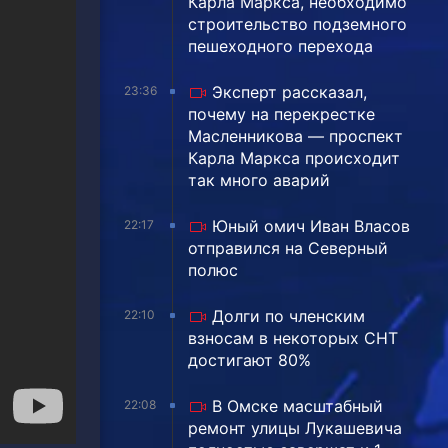
Карла Маркса, необходимо
строительство подземного
пешеходного перехода
Эксперт рассказал,
23:36
почему на перекрестке
Масленникова — проспект
Карла Маркса происходит
так много аварий
Юный омич Иван Власов
22:17
отправился на Северный
полюс
Долги по членским
22:10
взносам в некоторых СНТ
достигают 80%
В Омске масштабный
22:08
ремонт улицы Лукашевича