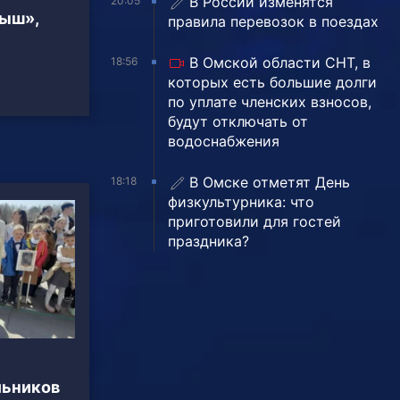
В России изменятся
20:05
тыш»,
правила перевозок в поездах
В Омской области СНТ, в
18:56
которых есть большие долги
по уплате членских взносов,
будут отключать от
водоснабжения
В Омске отметят День
18:18
физкультурника: что
приготовили для гостей
праздника?
льников