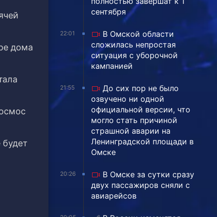
полностью завершат к 1
сентября
ячей
В Омской области
22:01
сложилась непростая
ре дома
ситуация с уборочной
кампанией
тала
До сих пор не было
21:55
озвучено ни одной
официальной версии, что
космос
могло стать причиной
страшной аварии на
Ленинградской площади в
 будет
Омске
В Омске за сутки сразу
20:26
двух пассажиров сняли с
авиарейсов