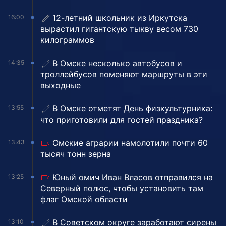
12-летний школьник из Иркутска
16:00
вырастил гигантскую тыкву весом 730
килограммов
В Омске несколько автобусов и
14:35
троллейбусов поменяют маршруты в эти
выходные
В Омске отметят День физкультурника:
13:55
что приготовили для гостей праздника?
Омские аграрии намолотили почти 60
13:43
тысяч тонн зерна
Юный омич Иван Власов отправился на
13:25
Северный полюс, чтобы установить там
флаг Омской области
В Советском округе заработают сирены
13:10