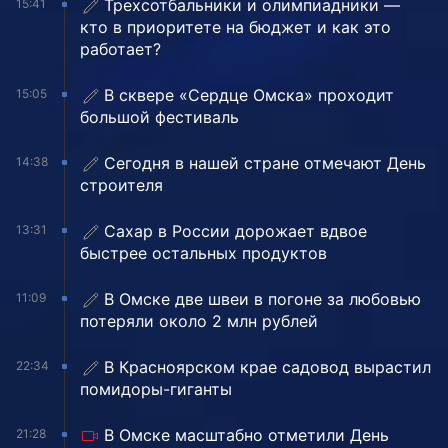
Трехсотбальники и олимпиадники —
15:41
кто в приоритете на бюджет и как это
работает?
В сквере «Сердце Омска» проходит
15:05
большой фестиваль
Сегодня в нашей стране отмечают День
14:38
строителя
Сахар в России дорожает вдвое
13:31
быстрее остальных продуктов
В Омске две швеи в погоне за любовью
11:09
потеряли около 2 млн рублей
В Красноярском крае садовод вырастил
22:34
помидоры-гиганты
В Омске масштабно отметили День
21:28