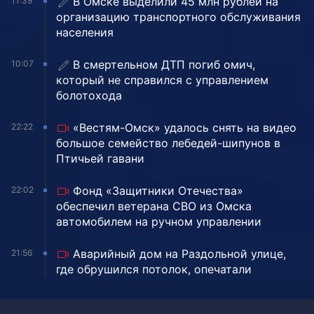
В Омске выделили 45 млн рублей на
11:39
организацию транспортного обслуживания
населения
В смертельном ДТП погиб омич,
10:07
который не справился с управлением
болотохода
«Вестям-Омск» удалось снять на видео
22:22
большое семейство лебедей-шипунов в
Птичьей гавани
Фонд «Защитники Отечества»
22:02
обеспечил ветерана СВО из Омска
автомобилем на ручном управлении
Аварийный дом на Раздольной улице,
21:56
где обрушился потолок, опечатали