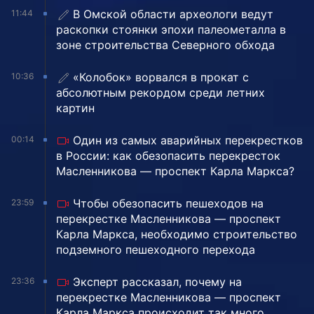
В Омской области археологи ведут
11:44
раскопки стоянки эпохи палеометалла в
зоне строительства Северного обхода
«Колобок» ворвался в прокат с
10:36
абсолютным рекордом среди летних
картин
Один из самых аварийных перекрестков
00:14
в России: как обезопасить перекресток
Масленникова — проспект Карла Маркса?
Чтобы обезопасить пешеходов на
23:59
перекрестке Масленникова — проспект
Карла Маркса, необходимо строительство
подземного пешеходного перехода
Эксперт рассказал, почему на
23:36
перекрестке Масленникова — проспект
Карла Маркса происходит так много