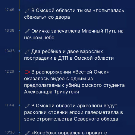
В Омской области тыква «попыталась
17:45
сбежать» со двора
Омичка запечатлела Млечный Путь на
16:38
ночном небе
Два ребёнка и двое взрослых
13:36
пострадали в ДТП в Омской области
В распоряжении «Вестей Омск»
12:26
оказалось видео с одним из
предполагаемых убийц омского студента
Александра Трипутеня
В Омской области археологи ведут
11:44
раскопки стоянки эпохи палеометалла в
зоне строительства Северного обхода
«Колобок» ворвался в прокат с
10:36