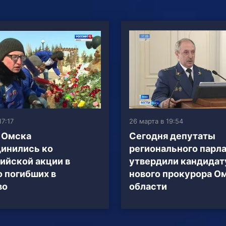
17:17
26 марта в 19:54
 Омска
Сегодня депутаты
инились ко
регионального парл
ийской акции в
утвердили кандидат
о погибших в
нового прокурора О
во
области