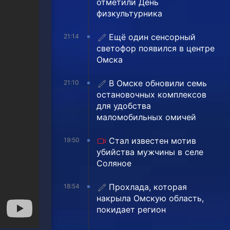
отметили День
физкультурника
Ещё один сенсорный
21:14
светофор появился в центре
Омска
В Омске обновили семь
21:10
остановочных комплексов
для удобства
маломобильных омичей
Стал известен мотив
19:50
убийства мужчины в селе
Соляное
Прохлада, которая
18:54
накрыла Омскую область,
покидает регион