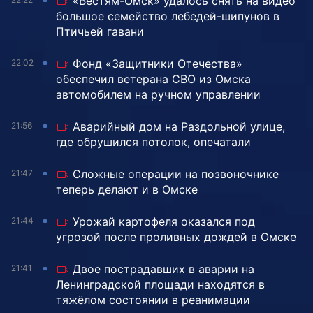
«Вестям-Омск» удалось снять на видео
большое семейство лебедей-шипунов в
Птичьей гавани
Фонд «Защитники Отечества»
22:02
обеспечил ветерана СВО из Омска
автомобилем на ручном управлении
Аварийный дом на Раздольной улице,
21:56
где обрушился потолок, опечатали
Сложные операции на позвоночнике
21:47
теперь делают и в Омске
Урожай картофеля оказался под
21:44
угрозой после проливных дождей в Омске
Двое пострадавших в аварии на
21:41
Ленинградской площади находятся в
тяжёлом состоянии в реанимации