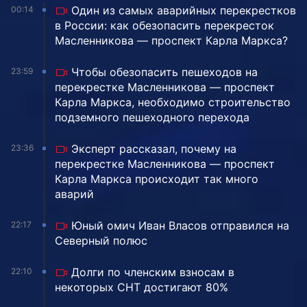
Один из самых аварийных перекрестков
00:14
в России: как обезопасить перекресток
Масленникова — проспект Карла Маркса?
Чтобы обезопасить пешеходов на
23:59
перекрестке Масленникова — проспект
Карла Маркса, необходимо строительство
подземного пешеходного перехода
Эксперт рассказал, почему на
23:36
перекрестке Масленникова — проспект
Карла Маркса происходит так много
аварий
Юный омич Иван Власов отправился на
22:17
Северный полюс
Долги по членским взносам в
22:10
некоторых СНТ достигают 80%