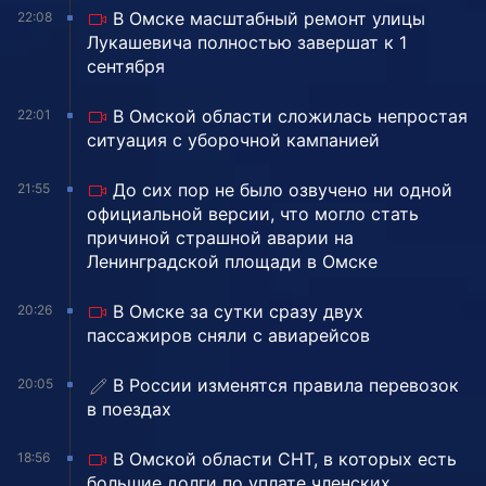
В Омске масштабный ремонт улицы
22:08
Лукашевича полностью завершат к 1
сентября
В Омской области сложилась непростая
22:01
ситуация с уборочной кампанией
До сих пор не было озвучено ни одной
21:55
официальной версии, что могло стать
причиной страшной аварии на
Ленинградской площади в Омске
В Омске за сутки сразу двух
20:26
пассажиров сняли с авиарейсов
В России изменятся правила перевозок
20:05
в поездах
В Омской области СНТ, в которых есть
18:56
большие долги по уплате членских