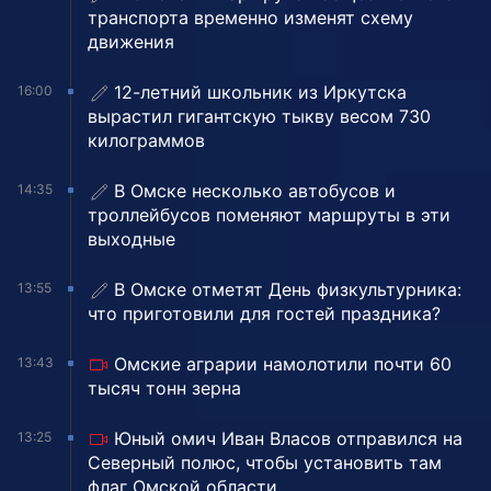
транспорта временно изменят схему
движения
12-летний школьник из Иркутска
16:00
вырастил гигантскую тыкву весом 730
килограммов
В Омске несколько автобусов и
14:35
троллейбусов поменяют маршруты в эти
выходные
В Омске отметят День физкультурника:
13:55
что приготовили для гостей праздника?
Омские аграрии намолотили почти 60
13:43
тысяч тонн зерна
Юный омич Иван Власов отправился на
13:25
Северный полюс, чтобы установить там
флаг Омской области