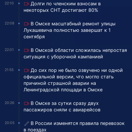
Долги по членским взносам в
22:10
некоторых СНТ достигают 80%
В Омске масштабный ремонт улицы
22:08
Лукашевича полностью завершат к 1
сентября
В Омской области сложилась непростая
22:01
ситуация с уборочной кампанией
До сих пор не было озвучено ни одной
21:55
официальной версии, что могло стать
причиной страшной аварии на
Ленинградской площади в Омске
В Омске за сутки сразу двух
20:26
пассажиров сняли с авиарейсов
В России изменятся правила перевозок
20:05
в поездах