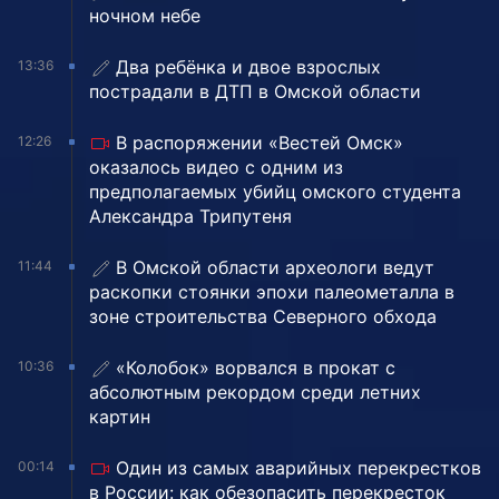
ночном небе
Два ребёнка и двое взрослых
13:36
пострадали в ДТП в Омской области
В распоряжении «Вестей Омск»
12:26
оказалось видео с одним из
предполагаемых убийц омского студента
Александра Трипутеня
В Омской области археологи ведут
11:44
раскопки стоянки эпохи палеометалла в
зоне строительства Северного обхода
«Колобок» ворвался в прокат с
10:36
абсолютным рекордом среди летних
картин
Один из самых аварийных перекрестков
00:14
в России: как обезопасить перекресток