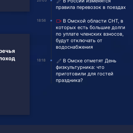
В России изменятся
20:05
правила перевозок в поездах
В Омской области СНТ, в
18:56
которых есть большие долги
по уплате членских взносов,
будут отключать от
водоснабжения
речья
плоход
В Омске отметят День
18:18
физкультурника: что
приготовили для гостей
праздника?