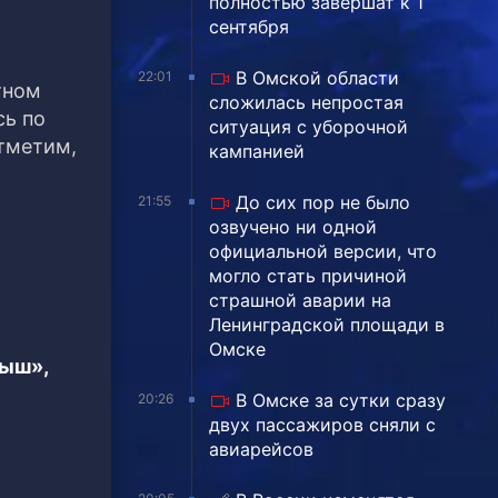
полностью завершат к 1
сентября
о
В Омской области
22:01
тном
сложилась непростая
сь по
ситуация с уборочной
тметим,
кампанией
До сих пор не было
21:55
озвучено ни одной
официальной версии, что
могло стать причиной
страшной аварии на
Ленинградской площади в
Омске
тыш»,
В Омске за сутки сразу
20:26
двух пассажиров сняли с
авиарейсов