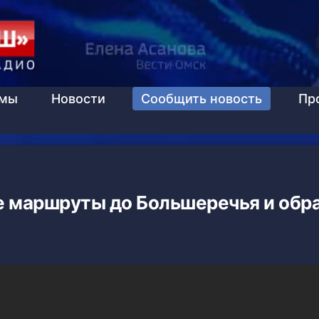
ммы
Новости
Сообщить новость
Пр
е маршруты до Большеречья и обр