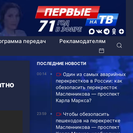
ограмма передач
Рекламодателям
ПОСЛЕДНИЕ НОВОСТИ
Один из самых аварийных
00:14
перекрестков в России: как
атно
обезопасить перекресток
Масленникова — проспект
Карла Маркса?
Чтобы обезопасить
23:59
пешеходов на перекрестке
Масленникова — проспект