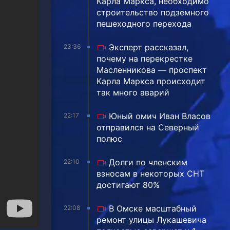
Карла Маркса, необходимо
строительство подземного
пешеходного перехода
Эксперт рассказал,
23:36
почему на перекрестке
Масленникова — проспект
Карла Маркса происходит
так много аварий
Юный омич Иван Власов
22:17
отправился на Северный
полюс
Долги по членским
22:10
взносам в некоторых СНТ
достигают 80%
В Омске масштабный
22:08
ремонт улицы Лукашевича