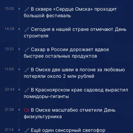
В сквере «Сердце Омска» проходит
15:05
большой фестиваль
Сегодня в нашей стране отмечают День
14:38
строителя
Сахар в России дорожает вдвое
13:31
быстрее остальных продуктов
В Омске две швеи в погоне за любовью
11:09
потеряли около 2 млн рублей
В Красноярском крае садовод вырастил
22:34
помидоры-гиганты
В Омске масштабно отметили День
21:28
физкультурника
Ещё один сенсорный светофор
21:14