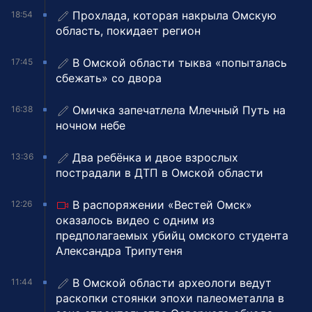
Прохлада, которая накрыла Омскую
18:54
область, покидает регион
В Омской области тыква «попыталась
17:45
сбежать» со двора
Омичка запечатлела Млечный Путь на
16:38
ночном небе
Два ребёнка и двое взрослых
13:36
пострадали в ДТП в Омской области
В распоряжении «Вестей Омск»
12:26
оказалось видео с одним из
предполагаемых убийц омского студента
Александра Трипутеня
В Омской области археологи ведут
11:44
раскопки стоянки эпохи палеометалла в