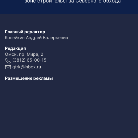
зоне строительства Северного обхода
Главный редактор
Копейкин Андрей Валерьевич
Редакция
Омск, пр. Мира, 2
(3812) 65-00-15
gtrk@inbox.ru
Размещение рекламы
(3812) 65-00-65
reklama@omsk.rfn.ru
При использовании материалов ссылка обязательна
Свидетельство о регистрации ЭЛ № ФС 77-59166 от 22.08.2014.
Выдано Федеральной службой по надзору в сфере связи,
информационных технологий и массовых коммуникаций