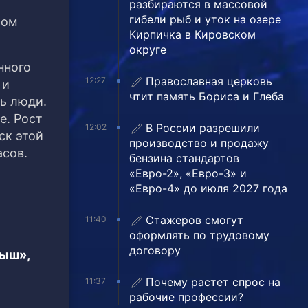
разбираются в массовой
гибели рыб и уток на озере
ром
Кирпичка в Кировском
округе
нного
Православная церковь
12:27
 и
чтит память Бориса и Глеба
сь люди.
е. Рост
В России разрешили
12:02
ск этой
производство и продажу
асов.
бензина стандартов
«Евро-2», «Евро-3» и
«Евро-4» до июля 2027 года
Стажеров смогут
11:40
оформлять по трудовому
договору
тыш»,
Почему растет спрос на
11:37
рабочие профессии?