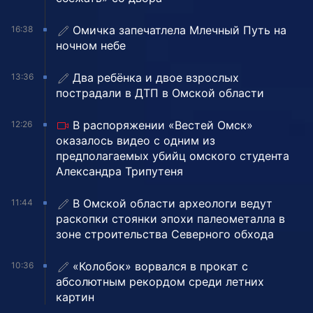
Омичка запечатлела Млечный Путь на
16:38
ночном небе
Два ребёнка и двое взрослых
13:36
пострадали в ДТП в Омской области
В распоряжении «Вестей Омск»
12:26
оказалось видео с одним из
предполагаемых убийц омского студента
Александра Трипутеня
В Омской области археологи ведут
11:44
раскопки стоянки эпохи палеометалла в
зоне строительства Северного обхода
«Колобок» ворвался в прокат с
10:36
абсолютным рекордом среди летних
картин