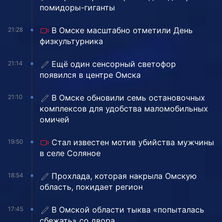
помидоры-гиганты
В Омске масштабно отметили День
21:28
физкультурника
Ещё один сенсорный светофор
21:14
появился в центре Омска
В Омске обновили семь остановочных
21:10
комплексов для удобства маломобильных
омичей
Стал известен мотив убийства мужчины
19:50
в селе Соляное
Прохлада, которая накрыла Омскую
18:54
область, покидает регион
В Омской области тыква «попыталась
17:45
сбежать» со двора