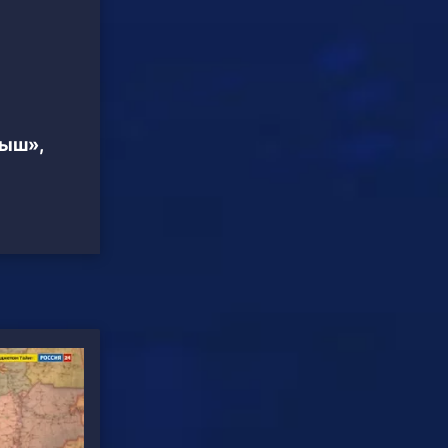
тыш»,