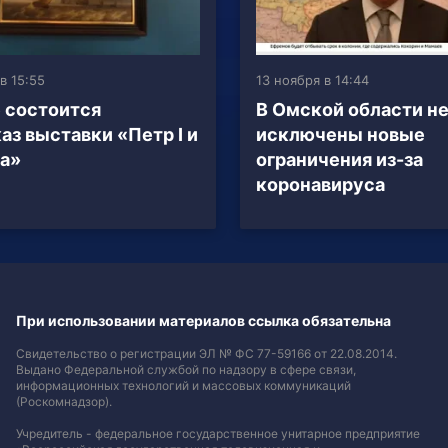
в 15:55
13 ноября в 14:44
 состоится
В Омской области н
аз выставки «Петр I и
исключены новые
ха»
ограничения из-за
коронавируса
При использовании материалов ссылка обязательна
Свидетельство о регистрации ЭЛ № ФС 77-59166 от 22.08.2014.
Выдано Федеральной службой по надзору в сфере связи,
информационных технологий и массовых коммуникаций
(Роскомнадзор).
Учредитель - федеральное государственное унитарное предприятие