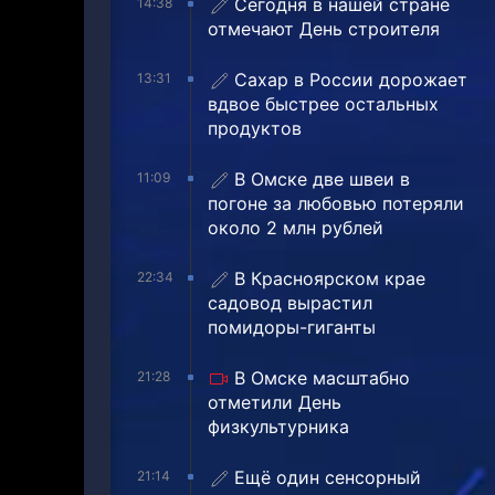
Сегодня в нашей стране
14:38
отмечают День строителя
Сахар в России дорожает
13:31
вдвое быстрее остальных
продуктов
В Омске две швеи в
11:09
погоне за любовью потеряли
около 2 млн рублей
В Красноярском крае
22:34
садовод вырастил
помидоры-гиганты
В Омске масштабно
21:28
отметили День
физкультурника
Ещё один сенсорный
21:14