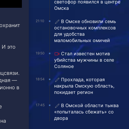
светофор появился в центре
Омска
В Омске обновили семь
21:10
сохранит
остановочных комплексов
для удобства
маломобильных омичей
 И это
Стал известен мотив
19:50
убийства мужчины в селе
Соляное
цсвязи.
Прохлада, которая
18:54
дная —
накрыла Омскую область,
ионно в
покидает регион
В Омской области тыква
17:45
е
«попыталась сбежать» со
двора
она