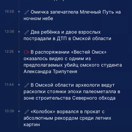
Омичка запечатлела Млечный Путь на
16:38
ночном небе
Два ребёнка и двое взрослых
13:36
пострадали в ДТП в Омской области
В распоряжении «Вестей Омск»
12:26
оказалось видео с одним из
предполагаемых убийц омского студента
Александра Трипутеня
В Омской области археологи ведут
11:44
раскопки стоянки эпохи палеометалла в
зоне строительства Северного обхода
«Колобок» ворвался в прокат с
10:36
абсолютным рекордом среди летних
картин