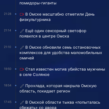
помидоры-гиганты
В Омске масштабно отметили День
21:28
физкультурника
Ещё один сенсорный светофор
21:14
появился в центре Омска
В Омске обновили семь остановочных
21:10
комплексов для удобства маломобильных
омичей
Стал известен мотив убийства мужчины
19:50
в селе Соляное
Прохлада, которая накрыла Омскую
18:54
область, покидает регион
В Омской области тыква «попыталась
17:45
сбежать» со двора