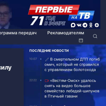
ограмма передач
Рекламодателям
ПОСЛЕДНИЕ НОВОСТИ
В смертельном ДТП погиб
10:07
омич, который не справился
силу
с управлением болотохода
«Вестям-Омск» удалось
22:22
снять на видео большое
семейство лебедей-шипунов
в Птичьей гавани