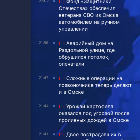
Фонд «Защитники
22:02
Отечества» обеспечил
ветерана СВО из Омска
автомобилем на ручном
управлении
Аварийный дом на
21:56
Раздольной улице, где
обрушился потолок,
опечатали
Сложные операции на
21:47
позвоночнике теперь делают
и в Омске
Урожай картофеля
21:44
оказался под угрозой после
проливных дождей в Омске
Двое пострадавших в
21:41