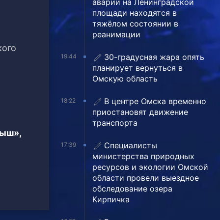
аварии на Ленинградской
площади находятся в
тяжёлом состоянии в
реанимации
кого
30-градусная жара опять
19:44
планирует вернуться в
Омскую область
В центре Омска временно
18:22
приостановят движение
транспорта
тыш»,
Специалисты
17:39
министерства природных
ресурсов и экологии Омской
области провели выездное
обследование озера
Кирпичка