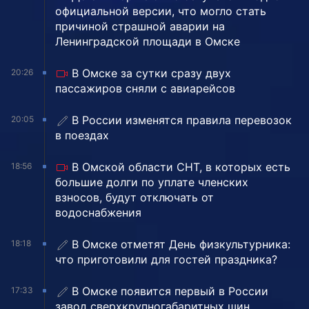
официальной версии, что могло стать
причиной страшной аварии на
Ленинградской площади в Омске
В Омске за сутки сразу двух
20:26
пассажиров сняли с авиарейсов
В России изменятся правила перевозок
20:05
в поездах
В Омской области СНТ, в которых есть
18:56
большие долги по уплате членских
взносов, будут отключать от
водоснабжения
В Омске отметят День физкультурника:
18:18
что приготовили для гостей праздника?
В Омске появится первый в России
17:33
завод сверхкрупногабаритных шин