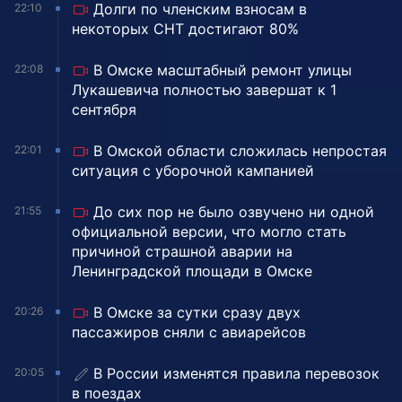
Долги по членским взносам в
22:10
некоторых СНТ достигают 80%
В Омске масштабный ремонт улицы
22:08
Лукашевича полностью завершат к 1
сентября
В Омской области сложилась непростая
22:01
ситуация с уборочной кампанией
До сих пор не было озвучено ни одной
21:55
официальной версии, что могло стать
причиной страшной аварии на
Ленинградской площади в Омске
В Омске за сутки сразу двух
20:26
пассажиров сняли с авиарейсов
В России изменятся правила перевозок
20:05
в поездах