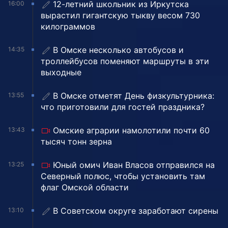
12-летний школьник из Иркутска
16:00
вырастил гигантскую тыкву весом 730
килограммов
В Омске несколько автобусов и
14:35
троллейбусов поменяют маршруты в эти
выходные
В Омске отметят День физкультурника:
13:55
что приготовили для гостей праздника?
Омские аграрии намолотили почти 60
13:43
тысяч тонн зерна
Юный омич Иван Власов отправился на
13:25
Северный полюс, чтобы установить там
флаг Омской области
В Советском округе заработают сирены
13:10