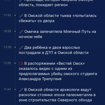
область, покидает регион
В Омской области тыква «попыталась
17:45
сбежать» со двора
Омичка запечатлела Млечный Путь на
16:38
ночном небе
Два ребёнка и двое взрослых
13:36
пострадали в ДТП в Омской области
В распоряжении «Вестей Омск»
12:26
оказалось видео с одним из
предполагаемых убийц омского студента
Александра Трипутеня
В Омской области археологи ведут
11:44
раскопки стоянки эпохи палеометалла в
зоне строительства Северного обхода