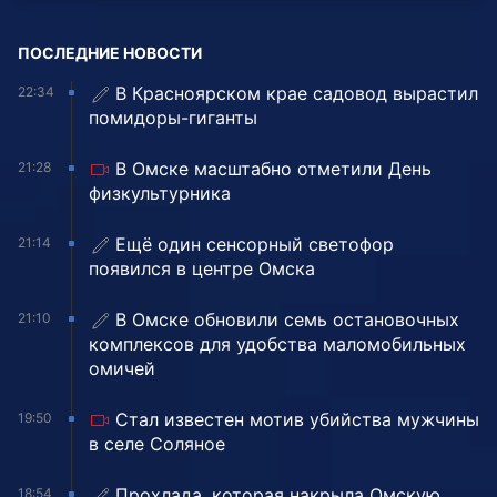
ПОСЛЕДНИЕ НОВОСТИ
В Красноярском крае садовод вырастил
22:34
помидоры-гиганты
В Омске масштабно отметили День
21:28
физкультурника
Ещё один сенсорный светофор
21:14
появился в центре Омска
В Омске обновили семь остановочных
21:10
комплексов для удобства маломобильных
омичей
Стал известен мотив убийства мужчины
19:50
в селе Соляное
Прохлада, которая накрыла Омскую
18:54