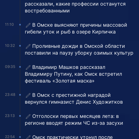
рассказали, какие профессии останутся
востребованными
В Омске выясняют причины массовой
11:10
гибели уток и рыб в озере Кирпичка
Проливные дожди в Омской области
10:32
поставили на паузу уборку озимых культур
Владимир Машков рассказал
09:35
Владимиру Путину, как Омск встретил
фестиваль «Золотая маска»
В Омск с престижной наградой
23:48
вернулся гимназист Денис Художитков
Отголоски первых месяцев лета: в
23:13
регионе вводят режим ЧС из-за засухи
Омск практически утонул после
22:54