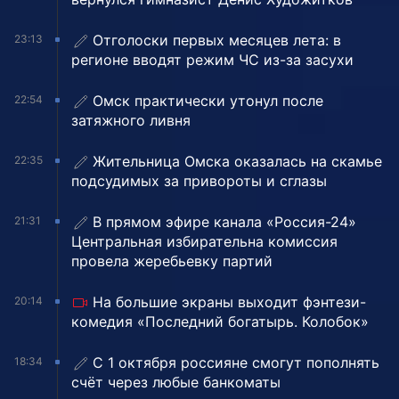
Отголоски первых месяцев лета: в
23:13
регионе вводят режим ЧС из-за засухи
Омск практически утонул после
22:54
затяжного ливня
Жительница Омска оказалась на скамье
22:35
подсудимых за привороты и сглазы
В прямом эфире канала «Россия-24»
21:31
Центральная избирательна комиссия
провела жеребьевку партий
На большие экраны выходит фэнтези-
20:14
комедия «Последний богатырь. Колобок»
С 1 октября россияне смогут пополнять
18:34
счёт через любые банкоматы