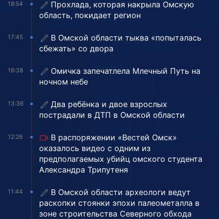
Прохлада, которая накрыла Омскую
18:54
область, покидает регион
В Омской области тыква «попыталась
17:45
сбежать» со двора
Омичка запечатлела Млечный Путь на
16:38
ночном небе
Два ребёнка и двое взрослых
13:36
пострадали в ДТП в Омской области
В распоряжении «Вестей Омск»
12:26
оказалось видео с одним из
предполагаемых убийц омского студента
Александра Трипутеня
В Омской области археологи ведут
11:44
раскопки стоянки эпохи палеометалла в
зоне строительства Северного обхода