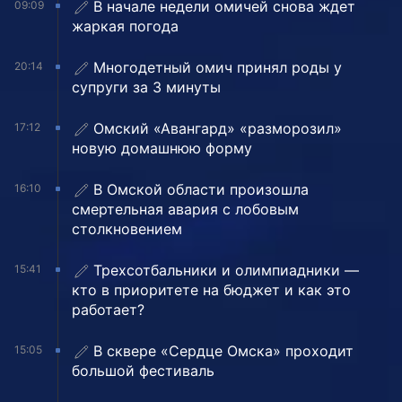
В начале недели омичей снова ждет
09:09
жаркая погода
Многодетный омич принял роды у
20:14
супруги за 3 минуты
Омский «Авангард» «разморозил»
17:12
новую домашнюю форму
В Омской области произошла
16:10
смертельная авария с лобовым
столкновением
Трехсотбальники и олимпиадники —
15:41
кто в приоритете на бюджет и как это
работает?
В сквере «Сердце Омска» проходит
15:05
большой фестиваль