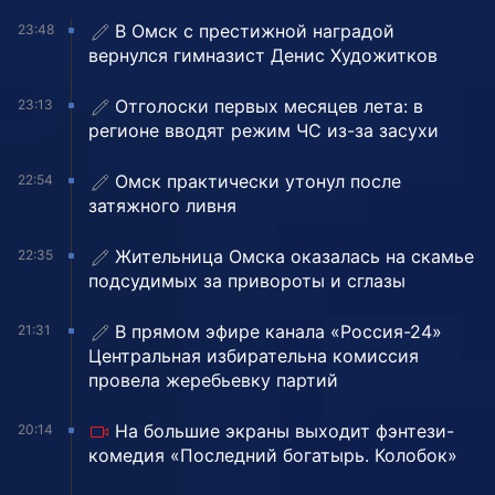
В Омск с престижной наградой
23:48
вернулся гимназист Денис Художитков
Отголоски первых месяцев лета: в
23:13
регионе вводят режим ЧС из-за засухи
Омск практически утонул после
22:54
затяжного ливня
Жительница Омска оказалась на скамье
22:35
подсудимых за привороты и сглазы
В прямом эфире канала «Россия-24»
21:31
Центральная избирательна комиссия
провела жеребьевку партий
На большие экраны выходит фэнтези-
20:14
комедия «Последний богатырь. Колобок»