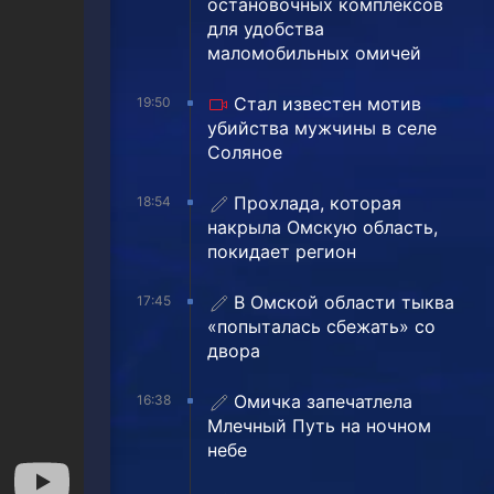
остановочных комплексов
для удобства
маломобильных омичей
Стал известен мотив
19:50
убийства мужчины в селе
Соляное
Прохлада, которая
18:54
накрыла Омскую область,
покидает регион
В Омской области тыква
17:45
«попыталась сбежать» со
двора
Омичка запечатлела
16:38
Млечный Путь на ночном
небе