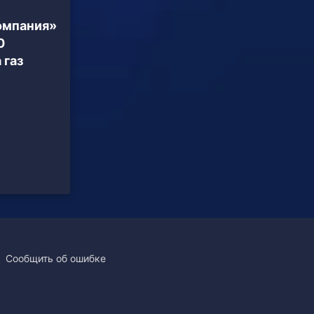
омпания»
0
 газ
Сообщить об ошибке