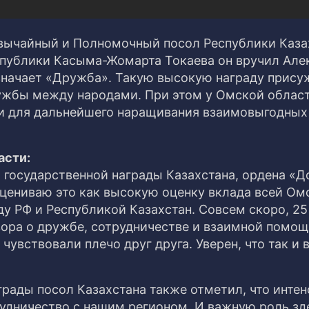
звычайный и Полномочный посол Республики Каза
спублики Касыма-Жомарта Токаева он вручил Але
означает «Дружба». Такую высокую награду прис
ружбы между народами. При этом у Омской облас
и для дальнейшего наращивания взаимовыгодных 
асти:
 государственной награды Казахстана, ордена «Д
сцениваю это как высокую оценку вклада всей Ом
у РФ и Республикой Казахстан. Совсем скоро, 25
овора о дружбе, сотрудничестве и взаимной помо
чувствовали плечо друг друга. Уверен, что так и 
рады посол Казахстана также отметил, что инте
рудничество с нашим регионом. И важную роль зд