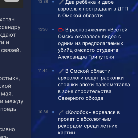
Два ребёнка и двое
13:36
взрослых пострадали в ДТП
в Омской области
хстан
ксандру
В распоряжении «Вестей
12:26
уждают
Омск» оказалось видео с
ти и
одним из предполагаемых
убийц омского студента
связей,
Александра Трипутеня
В Омской области
11:44
археологи ведут раскопки
остык»,
стоянки эпохи палеометалла
ской
в зоне строительства
 мая,
Северного обхода
щи между
впредь
«Колобок» ворвался в
10:36
прокат с абсолютным
рекордом среди летних
нсивно
картин
есь