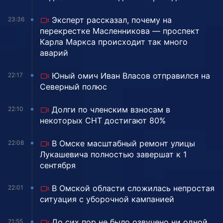
Эксперт рассказал, почему на
23:36
перекрестке Масленникова — проспект
Карла Маркса происходит так много
аварий
Юный омич Иван Власов отправился на
22:17
Северный полюс
Долги по членским взносам в
22:10
некоторых СНТ достигают 80%
В Омске масштабный ремонт улицы
22:08
Лукашевича полностью завершат к 1
сентября
В Омской области сложилась непростая
22:01
ситуация с уборочной кампанией
До сих пор не было озвучено ни одной
21:55