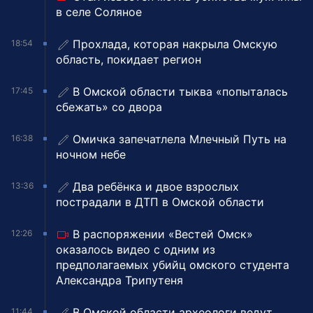
в селе Соляное
Прохлада, которая накрыла Омскую
18:54
область, покидает регион
В Омской области тыква «попыталась
17:45
сбежать» со двора
Омичка запечатлела Млечный Путь на
16:38
ночном небе
Два ребёнка и двое взрослых
13:36
пострадали в ДТП в Омской области
В распоряжении «Вестей Омск»
12:26
оказалось видео с одним из
предполагаемых убийц омского студента
Александра Трипутеня
В Омской области археологи ведут
11:44