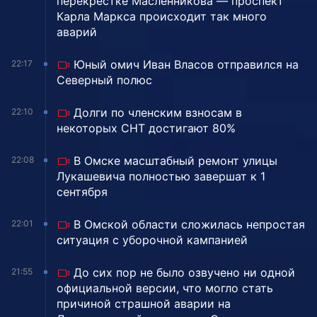
перекрестке Масленникова — проспект
Карла Маркса происходит так много
аварий
Юный омич Иван Власов отправился на
22:17
Северный полюс
Долги по членским взносам в
22:10
некоторых СНТ достигают 80%
В Омске масштабный ремонт улицы
22:08
Лукашевича полностью завершат к 1
сентября
В Омской области сложилась непростая
22:01
ситуация с уборочной кампанией
До сих пор не было озвучено ни одной
21:55
официальной версии, что могло стать
причиной страшной аварии на