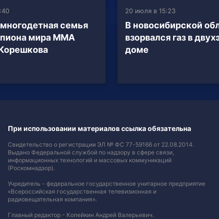
:40
20 июля в 15:23
 многодетная семья
В новосибирской об
мпиона мира ММА
взорвался газ в дву
Корешкова
доме
При использовании материалов ссылка обязательна
Свидетельство о регистрации ЭЛ № ФС 77-59166 от 22.08.2014.
Выдано Федеральной службой по надзору в сфере связи,
информационных технологий и массовых коммуникаций
(Роскомнадзор).
Учредитель - федеральное государственное унитарное предприятие
«Всероссийская государственная телевизионная и
радиовещательная компания».
Главный редактор - Копейкин Андрей Валерьевич.