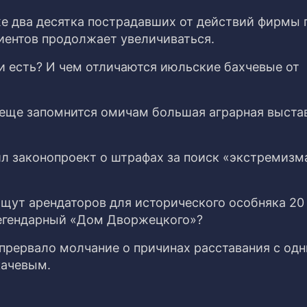
же два десятка пострадавших от действий фирмы 
иентов продолжает увеличиваться.
и есть? И чем отличаются июльские бахчевые от
 еще запомнится омичам большая аграрная выста
л законопроект о штрафах за поиск «экстремизм
ищут арендаторов для исторического особняка 20 
 легендарный «Дом Дворжецкого»?
прервало молчание о причинах расставания с одн
качевым.