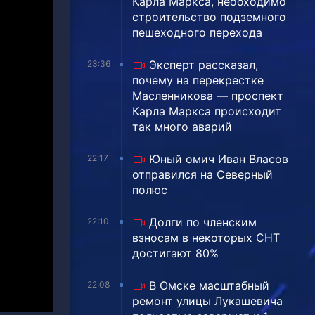
Карла Маркса, необходимо
строительство подземного
пешеходного перехода
Эксперт рассказал,
23:36
почему на перекрестке
Масленникова — проспект
Карла Маркса происходит
так много аварий
Юный омич Иван Власов
22:17
отправился на Северный
полюс
Долги по членским
22:10
взносам в некоторых СНТ
достигают 80%
В Омске масштабный
22:08
ремонт улицы Лукашевича