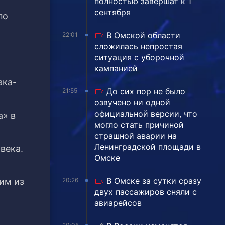
полностью завершат к 1
сентября
по
В Омской области
22:01
сложилась непростая
ситуация с уборочной
кампанией
вка-
До сих пор не было
21:55
озвучено ни одной
официальной версии, что
а» в
могло стать причиной
страшной аварии на
Ленинградской площади в
века.
Омске
В Омске за сутки сразу
20:26
им из
двух пассажиров сняли с
авиарейсов