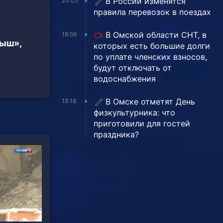
В России изменятся
20:05
правила перевозок в поездах
В Омской области СНТ, в
18:56
тыш»,
которых есть большие долги
по уплате членских взносов,
будут отключать от
водоснабжения
В Омске отметят День
18:18
физкультурника: что
приготовили для гостей
праздника?