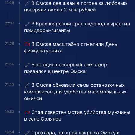
В Омске две швеи в погоне за любовью
11:09
потеряли около 2 млн рублей
В Красноярском крае садовод вырастил
22:34
помидоры-гиганты
В Омске масштабно отметили День
21:28
физкультурника
Ещё один сенсорный светофор
21:14
появился в центре Омска
В Омске обновили семь остановочных
21:10
комплексов для удобства маломобильных
омичей
Стал известен мотив убийства мужчины
19:50
в селе Соляное
Прохлада, которая накрыла Омскую
18:54