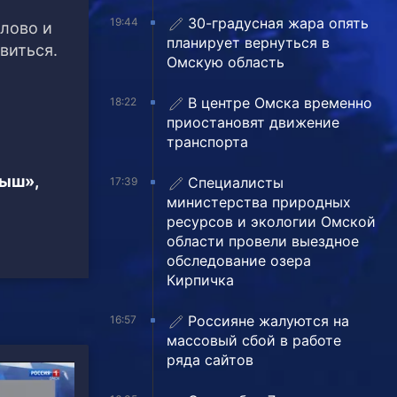
30-градусная жара опять
19:44
лово и
планирует вернуться в
виться.
Омскую область
В центре Омска временно
18:22
приостановят движение
транспорта
тыш»,
Специалисты
17:39
министерства природных
ресурсов и экологии Омской
области провели выездное
обследование озера
Кирпичка
Россияне жалуются на
16:57
массовый сбой в работе
ряда сайтов