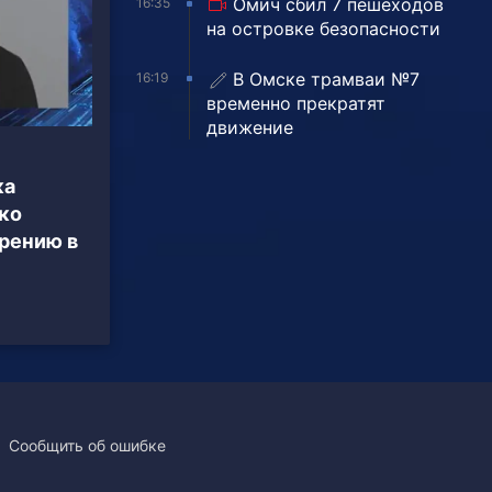
Омич сбил 7 пешеходов
16:35
на островке безопасности
В Омске трамваи №7
16:19
временно прекратят
движение
ка
ко
рению в
Сообщить об ошибке