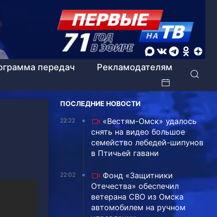
ограмма передач
Рекламодателям
ПОСЛЕДНИЕ НОВОСТИ
«Вестям-Омск» удалось
22:22
снять на видео большое
семейство лебедей-шипунов
в Птичьей гавани
Фонд «Защитники
22:02
Отечества» обеспечил
ветерана СВО из Омска
автомобилем на ручном