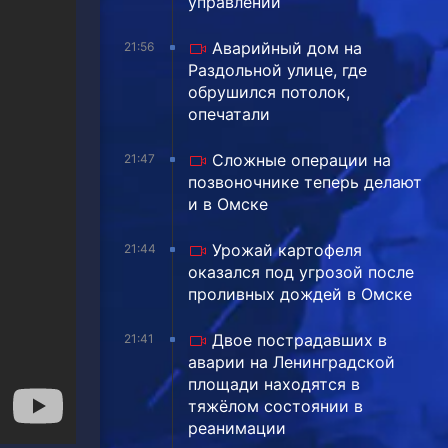
управлении
Аварийный дом на
21:56
Раздольной улице, где
обрушился потолок,
опечатали
Сложные операции на
21:47
позвоночнике теперь делают
и в Омске
Урожай картофеля
21:44
оказался под угрозой после
проливных дождей в Омске
Двое пострадавших в
21:41
аварии на Ленинградской
площади находятся в
тяжёлом состоянии в
реанимации