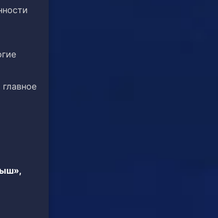
нности
огие
 главное
тыш»,