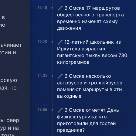
В Омске 17 маршрутов
16:48
общественного транспорта
 в
временно изменят схему
ую
движения
12-летний школьник из
16:00
Начинает
Иркутска вырастил
ртии и
гигантскую тыкву весом 730
килограммов
В Омске несколько
14:35
арскую
автобусов и троллейбусов
ая, но
поменяют маршруты в эти
выходные
В Омске отметят День
13:55
физкультурника: что
пы deep
приготовили для гостей
ур и на
праздника?
 тому,