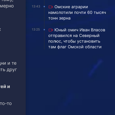
имерно
Омские аграрии
13:43
намолотили почти 60 тысяч
тонн зерна
х
Юный омич Иван Власов
13:25
отправился на Северный
полюс, чтобы установить
там флаг Омской области
ни и те
ть друг
ей и
то-то