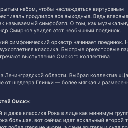
ткрытым небом, чтобы наслаждаться виртуозным
фестиваль продлился все выходные. Ведь впервые
ак называемый симфобатл. О том, как музыкальн
др Смирнов увидел этот необычный поединок.
ий симфонический оркестр начинает поединок. 
вухсотлетняя классика. Быстрые оркестровые па
стречают выступление Омского коллектива
тра Ленинградской области. Выбрал коллектив «Ц
ие от шедевра Глинки — более мягкая и размеренн
стей Омск»:
й и даже классика Рока в лице как минимум груп
рка большая, вот сейчас идет вокальный второй т
ют победителя не жюри, а сами зрители и судя по