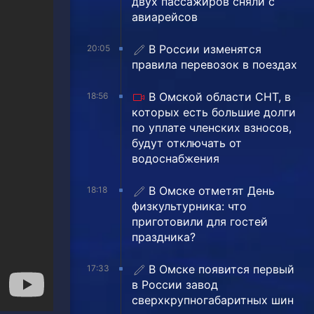
двух пассажиров сняли с
авиарейсов
В России изменятся
20:05
правила перевозок в поездах
В Омской области СНТ, в
18:56
которых есть большие долги
по уплате членских взносов,
будут отключать от
водоснабжения
В Омске отметят День
18:18
физкультурника: что
приготовили для гостей
праздника?
В Омске появится первый
17:33
в России завод
сверхкрупногабаритных шин