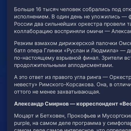
Больше 16 тысяч человек собрались под о
исполнением. В один день не уложились — 
России два сильнейших оркестра провели т
коллаборацию восприняли омичи — Алексан
Резким взмахом дирижерской палочки Омск
батл опера Глинки «Руслан и Людмила» — д
по-настоящему взрывной финал. Зрители в
продолжительными аплодисментами.
А это ответ из правого угла ринга — Оркес
невесту» Римского-Корсакова. Она, в отлич
оттого не менее захватывающая.
Александр Смирнов — корреспондент «Ве
Моцарт и Бетховен, Прокофьев и Мусоргски
purple, на самом деле программа у симфопа
самом деле самое интересное, что определя