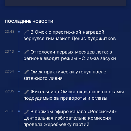
ПОСЛЕДНИЕ НОВОСТИ
В Омск с престижной наградой
23:48
вернулся гимназист Денис Художитков
Отголоски первых месяцев лета: в
23:13
регионе вводят режим ЧС из-за засухи
Омск практически утонул после
22:54
затяжного ливня
Жительница Омска оказалась на скамье
22:35
подсудимых за привороты и сглазы
В прямом эфире канала «Россия-24»
21:31
Центральная избирательна комиссия
провела жеребьевку партий