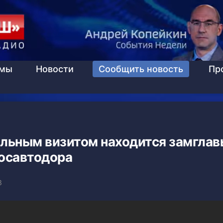
ммы
Новости
Сообщить новость
Пр
альным визитом находится замглав
осавтодора
3