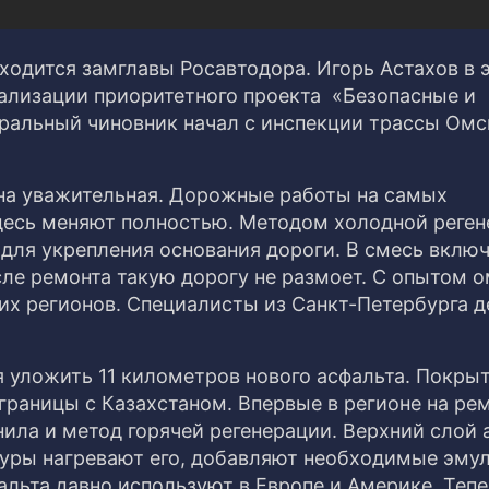
ходится замглавы Росавтодора. Игорь Астахов в 
ализации приоритетного проекта «Безопасные и
ральный чиновник начал с инспекции трассы Омс
на уважительная. Дорожные работы на самых
десь меняют полностью. Методом холодной реген
 для укрепления основания дороги. В смесь вклю
сле ремонта такую дорогу не размоет. С опытом 
их регионов. Специалисты из Санкт-Петербурга д
я уложить 11 километров нового асфальта. Покры
 границы с Казахстаном. Впервые в регионе на ре
ила и метод горячей регенерации. Верхний слой 
уры нагревают его, добавляют необходимые эму
альта давно используют в Европе и Америке. Теп