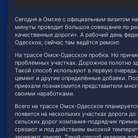
Сегодня в Омске с официальным визитом на
минуты проводит большое совещание по ре
качественные дороги».
А рабочий день феде
Одесское, сейчас там ведётся ремонт.
На трассе Омск-Одесское пробка. Но причи
проблемных участках. Дорожное полотно з
Такой способ используют в первую очередь
цемент и другие определённые добавки. По
приехали познакомится представители мног
своими наработками.
Всего на трассе Омск-Одесское планируетс
появится на нескольких участках дороги до
сельских дорог компания-подрядчик примен
срезают и под действием высокой температ
заливают заново. Такой способ укладки асф