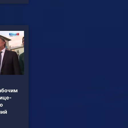
рабочим
ице-
о
лий