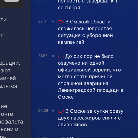
полностью завершат к 1
сентября
эти
В Омской области
22:01
сложилась непростая
к-
ситуация с уборочной
кампанией
До сих пор не было
21:55
ерации.
озвучено ни одной
официальной версии, что
чают
могло стать причиной
омичей
страшной аварии на
елятся
Ленинградской площади в
Омске
тие
В Омске за сутки сразу
20:26
монте
двух пассажиров сняли с
асфальта
авиарейсов
льсии и
ерь