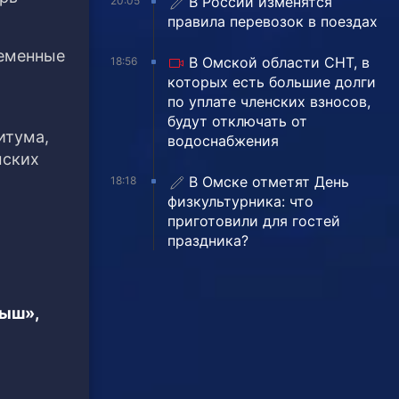
В России изменятся
20:05
правила перевозок в поездах
ременные
В Омской области СНТ, в
18:56
которых есть большие долги
по уплате членских взносов,
будут отключать от
итума,
водоснабжения
мских
В Омске отметят День
18:18
физкультурника: что
приготовили для гостей
праздника?
тыш»,