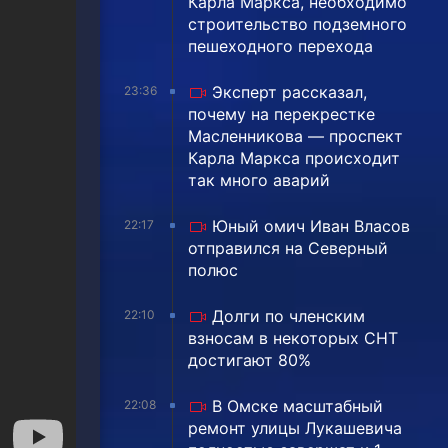
Карла Маркса, необходимо
строительство подземного
пешеходного перехода
Эксперт рассказал,
23:36
почему на перекрестке
Масленникова — проспект
Карла Маркса происходит
так много аварий
Юный омич Иван Власов
22:17
отправился на Северный
полюс
Долги по членским
22:10
взносам в некоторых СНТ
достигают 80%
В Омске масштабный
22:08
ремонт улицы Лукашевича