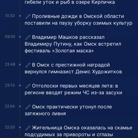
гибели уток и рыб в озере Кирпичка
Проливные дожди в Омской области
10:32
поставили на паузу уборку озимых культур
Владимир Машков рассказал
09:35
Владимиру Путину, как Омск встретил
фестиваль «Золотая маска»
В Омск с престижной наградой
23:48
вернулся гимназист Денис Художитков
Отголоски первых месяцев лета: в
23:13
регионе вводят режим ЧС из-за засухи
Омск практически утонул после
22:54
затяжного ливня
Жительница Омска оказалась на скамье
22:35
подсудимых за привороты и сглазы