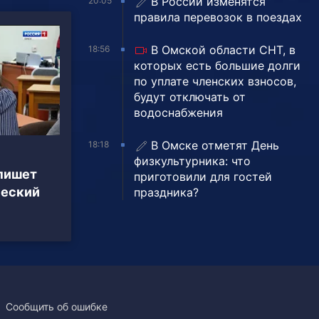
В России изменятся
20:05
правила перевозок в поездах
В Омской области СНТ, в
18:56
которых есть большие долги
по уплате членских взносов,
будут отключать от
водоснабжения
В Омске отметят День
18:18
физкультурника: что
 пишет
приготовили для гостей
ческий
праздника?
Сообщить об ошибке