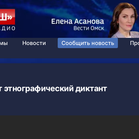
ммы
Новости
Сообщить новость
Пр
т этнографический диктант