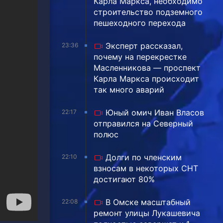
Карла Маркса, необходимо
строительство подземного
пешеходного перехода
Эксперт рассказал,
23:36
почему на перекрестке
Масленникова — проспект
Карла Маркса происходит
так много аварий
Юный омич Иван Власов
22:17
отправился на Северный
полюс
Долги по членским
22:10
взносам в некоторых СНТ
достигают 80%
В Омске масштабный
22:08
ремонт улицы Лукашевича