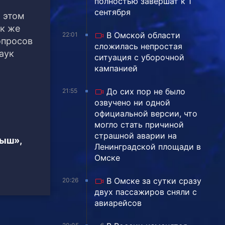
полностью завершат к 1
сентября
 этом
ак же
В Омской области
22:01
опросов
сложилась непростая
наук
ситуация с уборочной
кампанией
До сих пор не было
21:55
озвучено ни одной
официальной версии, что
могло стать причиной
страшной аварии на
тыш»,
Ленинградской площади в
Омске
В Омске за сутки сразу
20:26
двух пассажиров сняли с
авиарейсов