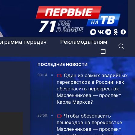
ограмма передач
Рекламодателям
ПОСЛЕДНИЕ НОВОСТИ
Один из самых аварийных
00:14
перекрестков в России: как
обезопасить перекресток
Масленникова — проспект
Карла Маркса?
Чтобы обезопасить
23:59
пешеходов на перекрестке
Масленникова — проспект