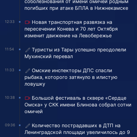
соболезнования от имени омичей родным
погибших при атаке БПЛА в Нижнекамске
Новая транспортная развязка на
12:33
пересечении Конева и 70 лет Октября
изменит движение на Левобережье
Туристы из Тары успешно преодолели
11:54
Мухинский перевал
Омские инспекторы ДПС спасли
11:33
рыбака, которого затянуло в илистую
ловушку
Большой фестиваль в сквере «Сердце
10:38
Омска» у СКК имени Блинова собрал сотни
омичей
Количество пострадавших в ДТП на
09:36
Ленинградской площади увеличилось до 9