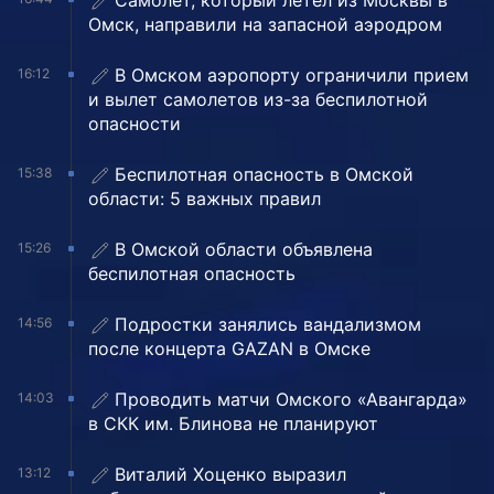
Самолет, который летел из Москвы в
Омск, направили на запасной аэродром
В Омском аэропорту ограничили прием
16:12
и вылет самолетов из-за беспилотной
опасности
Беспилотная опасность в Омской
15:38
области: 5 важных правил
В Омской области объявлена
15:26
беспилотная опасность
Подростки занялись вандализмом
14:56
после концерта GAZAN в Омске
Проводить матчи Омского «Авангарда»
14:03
в СКК им. Блинова не планируют
Виталий Хоценко выразил
13:12