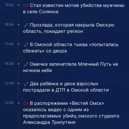
Стал известен мотив убийства мужчины
19:50
в селе Соляное
Прохлада, которая накрыла Омскую
18:54
область, покидает регион
В Омской области тыква «попыталась
17:45
сбежать» со двора
Омичка запечатлела Млечный Путь на
16:38
ночном небе
Два ребёнка и двое взрослых
13:36
пострадали в ДТП в Омской области
В распоряжении «Вестей Омск»
12:26
оказалось видео с одним из
предполагаемых убийц омского студента
Александра Трипутеня