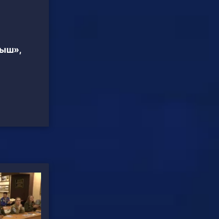
тыш»,