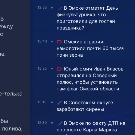
В Омске отметят День
13:55
физкультурника: что
 В
приготовили для гостей
Между
праздника?
 с
Омские аграрии
13:43
намолотили почти 60 тысяч
е.
тонн зерна
Юный омич Иван Власов
13:25
отправился на Северный
полюс, чтобы установить
там флаг Омской области
о-только
В Советском округе
13:10
заработают сирены
обы
В Омске по факту ДТП на
12:30
 полива,
проспекте Карла Маркса