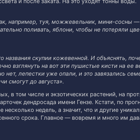
света и после заката. На это уходят тонны воды.
ак, например, туя, можжевельник, мини-сосны — 
тельно поливать, яблони, чтобы не потеряли цве
о названия скупии кожевенной. И объяснять, поч
очно взглянуть на вот эти пушистые кисти на ее в
но нет, лепестки уже опали, и это завязались сем
чи смогут до августа».
х, в том числе и экзотических растений, на про
арточек дендросада имени Гензе. Кстати, по прог
е несколько недель, а значит, что и другие уника
енного срока. Главное — вовремя и много им дав