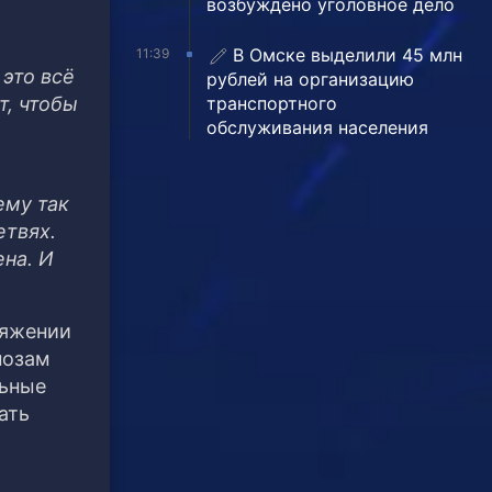
возбуждено уголовное дело
В Омске выделили 45 млн
11:39
это всё
рублей на организацию
транспортного
т, чтобы
обслуживания населения
ему так
етвях.
ена. И
тяжении
нозам
льные
ать