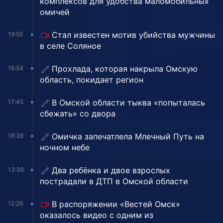
комплексов для удобства маломобильных
омичей
Стал известен мотив убийства мужчины
19:50
в селе Соляное
Прохлада, которая накрыла Омскую
18:54
область, покидает регион
В Омской области тыква «попыталась
17:45
сбежать» со двора
Омичка запечатлела Млечный Путь на
16:38
ночном небе
Два ребёнка и двое взрослых
13:36
пострадали в ДТП в Омской области
В распоряжении «Вестей Омск»
12:26
оказалось видео с одним из