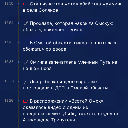
Стал известен мотив убийства мужчины
19:50
в селе Соляное
Прохлада, которая накрыла Омскую
18:54
область, покидает регион
В Омской области тыква «попыталась
17:45
сбежать» со двора
Омичка запечатлела Млечный Путь на
16:38
ночном небе
Два ребёнка и двое взрослых
13:36
пострадали в ДТП в Омской области
В распоряжении «Вестей Омск»
12:26
оказалось видео с одним из
предполагаемых убийц омского студента
Александра Трипутеня