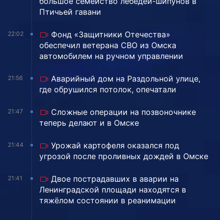
большое семейство лебедей-шипунов в
Птичьей гавани
Фонд «Защитники Отечества»
22:02
обеспечил ветерана СВО из Омска
автомобилем на ручном управлении
Аварийный дом на Раздольной улице,
21:56
где обрушился потолок, опечатали
Сложные операции на позвоночнике
21:47
теперь делают и в Омске
Урожай картофеля оказался под
21:44
угрозой после проливных дождей в Омске
Двое пострадавших в аварии на
21:41
Ленинградской площади находятся в
тяжёлом состоянии в реанимации