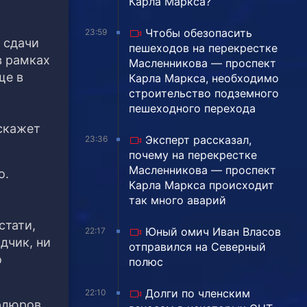
Карла Маркса?
Чтобы обезопасить
23:59
 сдачи
пешеходов на перекрестке
в рамках
Масленникова — проспект
ще в
Карла Маркса, необходимо
строительство подземного
пешеходного перехода
сскажет
Эксперт рассказал,
23:36
почему на перекрестке
Масленникова — проспект
о.
Карла Маркса происходит
так много аварий
стати,
Юный омич Иван Власов
22:17
дчик, ни
отправился на Северный
о
полюс
Долги по членским
22:10
рдюров,