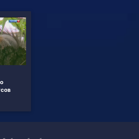
ло
усов