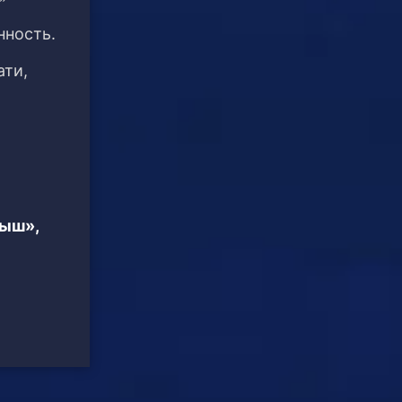
нность.
ати,
тыш»,