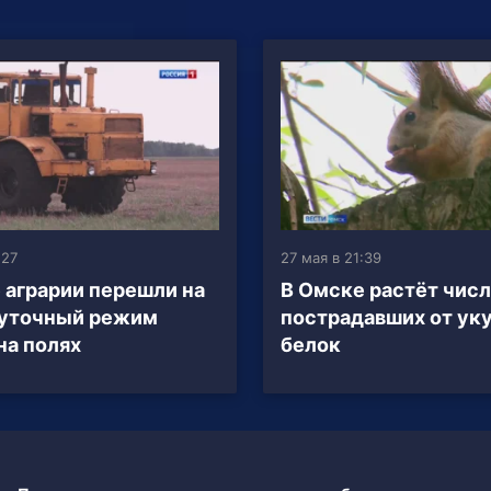
:27
27 мая в 21:39
 аграрии перешли на
В Омске растёт чис
суточный режим
пострадавших от ук
на полях
белок