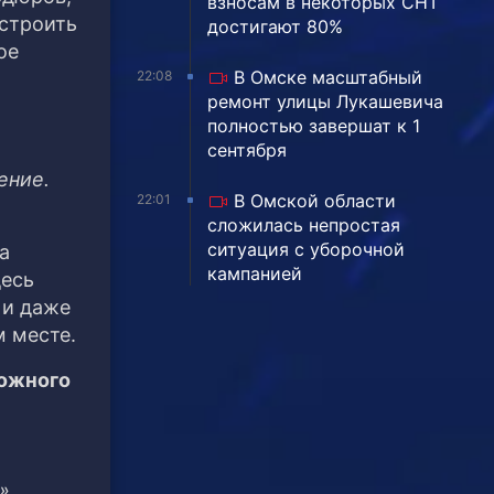
взносам в некоторых СНТ
 строить
достигают 80%
ое
В Омске масштабный
22:08
ремонт улицы Лукашевича
полностью завершат к 1
сентября
.
ение.
В Омской области
22:01
сложилась непростая
ситуация с уборочной
а
кампанией
десь
 и даже
м месте.
рожного
»