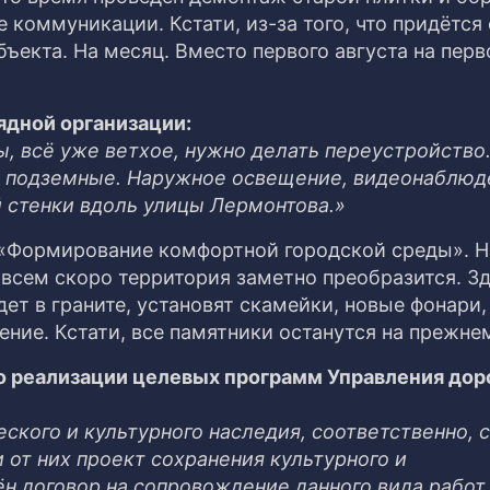
 коммуникации. Кстати, из-за того, что придётся
бъекта. На месяц. Вместо первого августа на перв
ядной организации:
ы, всё уже ветхое, нужно делать переустройство
подземные. Наружное освещение, видеонаблюд
 стенки вдоль улицы Лермонтова.»
 «Формирование комфортной городской среды». Н
всем скоро территория заметно преобразится. З
ет в граните, установят скамейки, новые фонари,
ние. Кстати, все памятники останутся на прежне
о реализации целевых программ Управления до
кого и культурного наследия, соответственно, с
 от них проект сохранения культурного и
н договор на сопровождение данного вида работ.