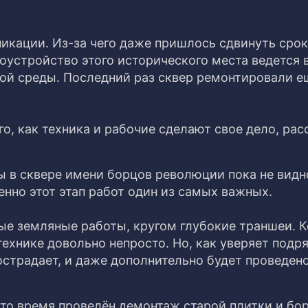
икации. Из-за чего даже пришлось сдвинуть срок
оустройство этого исторического места ведется 
ой среды. Последний раз сквер ремонтировали е
го, как техника и рабочие сделают свое дело, ра
ы в сквере имени борцов революции пока не видн
нно этот этап работ один из самых важных.
ные земляные работы, кругом глубокие траншеи. К
хнике довольно непросто. Но, как уверяет подря
острадает, и даже дополнительно будет проведен
 это время проведён демонтаж старой плитки и бо