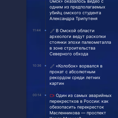
Омск» оказалось видео с
одним из предполагаемых
убийц омского студента
Александра Трипутеня
В Омской области
11:44
археологи ведут раскопки
стоянки эпохи палеометалла
в зоне строительства
Северного обхода
«Колобок» ворвался в
10:36
прокат с абсолютным
рекордом среди летних
картин
Один из самых аварийных
00:14
перекрестков в России: как
обезопасить перекресток
Масленникова — проспект