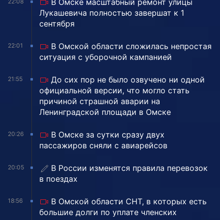
В Омске масштабный ремонт улицы
22:08
Лукашевича полностью завершат к 1
сентября
В Омской области сложилась непростая
22:01
ситуация с уборочной кампанией
До сих пор не было озвучено ни одной
21:55
официальной версии, что могло стать
причиной страшной аварии на
Ленинградской площади в Омске
В Омске за сутки сразу двух
20:26
пассажиров сняли с авиарейсов
В России изменятся правила перевозок
20:05
в поездах
В Омской области СНТ, в которых есть
18:56
большие долги по уплате членских